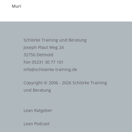
Muri
Schlörke Training und Beratung
Joseph Plaut Weg 24
32756 Detmold
Fon 05231 30 77 101
info@schloerke-training.de
Copyright © 2006 - 2026 Schlörke Training
und Beratung
Lean Ratgeber
Lean Podcast