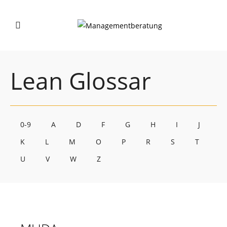
Lean Glossar
0-9
A
D
F
G
H
I
J
K
L
M
O
P
R
S
T
U
V
W
Z